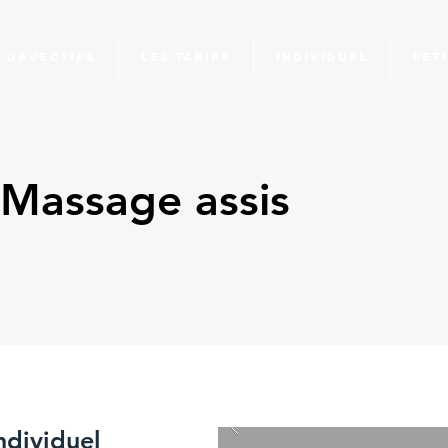
 objectifs
Les Tarifs
Individuel
Pet
- Massage assis
ndividuel